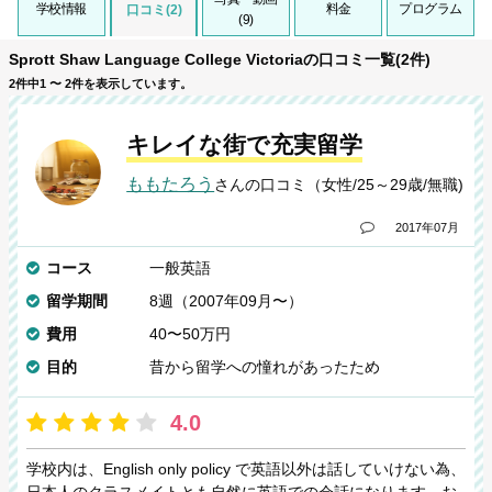
学校情報
料金
プログラム
口コミ(2)
(9)
Sprott Shaw Language College Victoriaの口コミ一覧(2件)
2件中1 〜 2件を表示しています。
キレイな街で充実留学
ももたろう
さんの口コミ（女性/25～29歳/無職)
2017年07月
コース
一般英語
留学期間
8週（2007年09月〜）
費用
40〜50万円
目的
昔から留学への憧れがあったため
4.0
学校内は、English only policy で英語以外は話していけない為、
日本人のクラスメイトとも自然に英語での会話になります。お