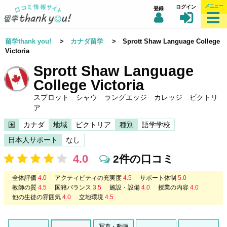
メニュー
ログイン
登録
留学thank you!
>
カナダ留学
> Sprott Shaw Language College
Victoria
Sprott Shaw Language
College Victoria
スプロット シャウ ラングエッジ カレッジ ビクトリ
ア
国
カナダ
地域
ビクトリア
種別
語学学校
日本人サポート
なし
4.0
2件の口コミ
全体評価
4.0
アクティビティの充実度
4.5
サポート体制
5.0
教師の質
4.5
国籍バランス
3.5
施設・設備
4.0
授業の内容
4.0
他の生徒の雰囲気
4.0
立地環境
4.5
写真・動画