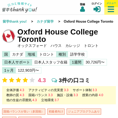
メニュー
ログイン
登録
留学thank you!
>
カナダ留学
> Oxford House College Toronto
Oxford House College
Toronto
オックスフォード ハウス カレッジ トロント
国
カナダ
地域
トロント
種別
語学学校
日本人サポート
日本人スタッフ在籍
1週間
30,726円〜
1ヶ月
122,903円〜
4.3
3件の口コミ
全体評価
4.3
アクティビティの充実度
3.3
サポート体制
3.3
教師の質
4.3
国籍バランス
3.3
施設・設備
3.3
授業の内容
4.0
他の生徒の雰囲気
4.3
立地環境
3.7
国籍バランスが良い（多国籍）
初級者向け
ジュニアプログラムあり