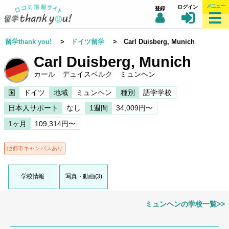
メニュー
ログイン
登録
留学thank you!
>
ドイツ留学
> Carl Duisberg, Munich
Carl Duisberg, Munich
カール デュイスベルク ミュンヘン
国
ドイツ
地域
ミュンヘン
種別
語学学校
日本人サポート
なし
1週間
34,009円〜
1ヶ月
109,314円〜
他都市キャンパスあり
学校情報
写真・動画(3)
ミュンヘンの学校一覧>>