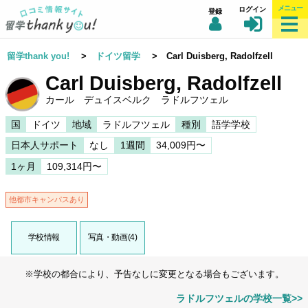
メニュー
ログイン
登録
留学thank you!
>
ドイツ留学
> Carl Duisberg, Radolfzell
Carl Duisberg, Radolfzell
カール デュイスベルク ラドルフツェル
国
ドイツ
地域
ラドルフツェル
種別
語学学校
日本人サポート
なし
1週間
34,009円〜
1ヶ月
109,314円〜
他都市キャンパスあり
学校情報
写真・動画(4)
※学校の都合により、予告なしに変更となる場合もございます。
ラドルフツェルの学校一覧>>