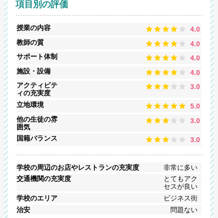
項目別の評価
授業の内容
4.0
教師の質
4.0
サポート体制
4.0
施設・設備
4.0
アクティビテ
3.0
ィの充実度
立地環境
5.0
他の生徒の雰
3.0
囲気
国籍バランス
3.0
学校の周辺のお店やレストランの充実度
非常に多い
交通機関の充実度
とてもアク
セスが良い
学校のエリア
ビジネス街
治安
問題ない