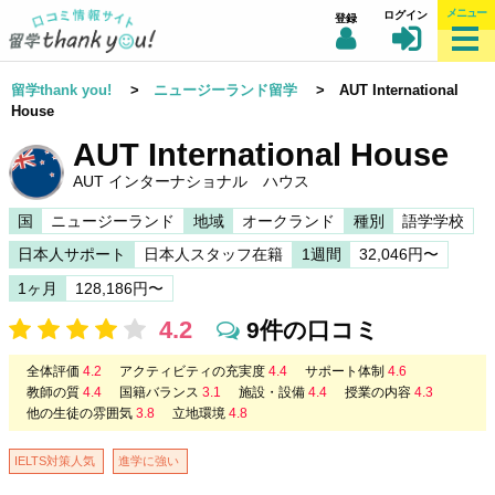
メニュー
ログイン
登録
留学thank you!
>
ニュージーランド留学
> AUT International
House
AUT International House
AUT インターナショナル ハウス
国
ニュージーランド
地域
オークランド
種別
語学学校
日本人サポート
日本人スタッフ在籍
1週間
32,046円〜
1ヶ月
128,186円〜
4.2
9件の口コミ
全体評価
4.2
アクティビティの充実度
4.4
サポート体制
4.6
教師の質
4.4
国籍バランス
3.1
施設・設備
4.4
授業の内容
4.3
他の生徒の雰囲気
3.8
立地環境
4.8
IELTS対策人気
進学に強い