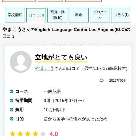
写真・動
プログラ
学校情報
料金
コラム(1)
口コミ(3)
画(10)
ム
やまこう
さんのEnglish Language Center Los Angeles(ELC)の
口コミ
立地がとても良い
やまこう
さんの口コミ（男性/11～17歳/高校生)
2017年06月
コース
一般英語
留学期間
3週（2015年07月〜）
費用
10万円以下
目的
昔から留学への憧れがあったため
4.0