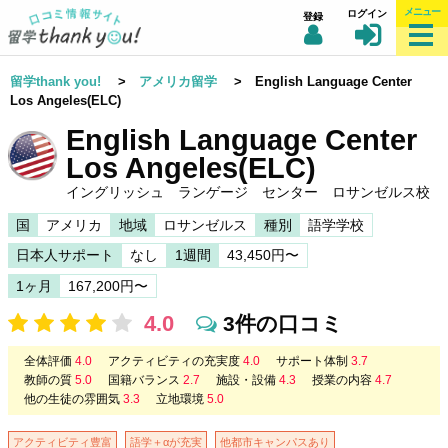
メニュー
ログイン
登録
留学thank you!
>
アメリカ留学
> English Language Center
Los Angeles(ELC)
English Language Center
Los Angeles(ELC)
イングリッシュ ランゲージ センター ロサンゼルス校
国
アメリカ
地域
ロサンゼルス
種別
語学学校
日本人サポート
なし
1週間
43,450円〜
1ヶ月
167,200円〜
4.0
3件の口コミ
全体評価
4.0
アクティビティの充実度
4.0
サポート体制
3.7
教師の質
5.0
国籍バランス
2.7
施設・設備
4.3
授業の内容
4.7
他の生徒の雰囲気
3.3
立地環境
5.0
アクティビティ豊富
語学＋αが充実
他都市キャンパスあり