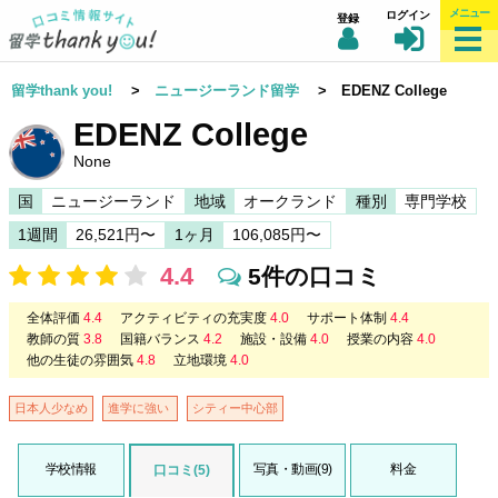
メニュー
ログイン
登録
留学thank you!
>
ニュージーランド留学
> EDENZ College
EDENZ College
None
国
ニュージーランド
地域
オークランド
種別
専門学校
1週間
26,521円〜
1ヶ月
106,085円〜
4.4
5件の口コミ
全体評価
4.4
アクティビティの充実度
4.0
サポート体制
4.4
教師の質
3.8
国籍バランス
4.2
施設・設備
4.0
授業の内容
4.0
他の生徒の雰囲気
4.8
立地環境
4.0
日本人少なめ
進学に強い
シティー中心部
学校情報
写真・動画(9)
料金
口コミ(5)