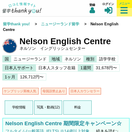
メニュー
ログイン
登録
留学thank you!
>
ニュージーランド留学
> Nelson English
Centre
Nelson English Centre
ネルソン イングリッシュセンター
国
ニュージーランド
地域
ネルソン
種別
語学学校
日本人サポート
日本人スタッフ在籍
1週間
31,678円〜
1ヶ月
126,712円〜
ケンブリッジ英検人気
母国語禁止あり
日本人カウンセラー
学校情報
写真・動画(12)
料金
Nelson English Centre 期間限定キャンペーン☆
フルタイム(一般英語, IELTS) ※14歳以上対象 …
続きを読む↓