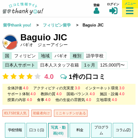
メニュー
ログイン
登録
留学thank you!
>
フィリピン留学
> Baguio JIC
Baguio JIC
バギオ ジェーアイシー
国
フィリピン
地域
バギオ
種別
語学学校
日本人サポート
日本人スタッフ在籍
1ヶ月
125,000円〜
4.0
1件の口コミ
全体評価
4.0
アクティビティの充実度
3.0
インターネット環境
3.0
サポート体制
4.0
教師の質
4.0
国籍バランス
4.0
施設・設備
4.0
授業の内容
4.0
食事
4.0
他の生徒の雰囲気
4.0
立地環境
4.0
IELTS対策人気
初級者向け
ミニキッチンがある
プログラ
写真・動
学校情報
口コミ(1)
料金
コラム(2)
ム
画(49)