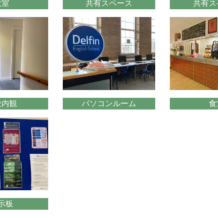
教室
共有スペース
共有ス
校内観
パソコンルーム
食
示板