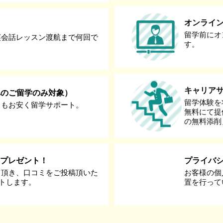
オンライ
留学前にオ
英会話レッスン渡航まで何回で
す。
キャリア
へのご留学のみ対象）
留学体験を
りもお安く留学サポート。
無料にて提
の無料添削
券プレゼント！
プライバ
て頂き、口コミをご投稿頂いた
お客様の個
ントします。
置を行って