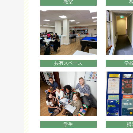
教室
共有スペース
学
学生
掲