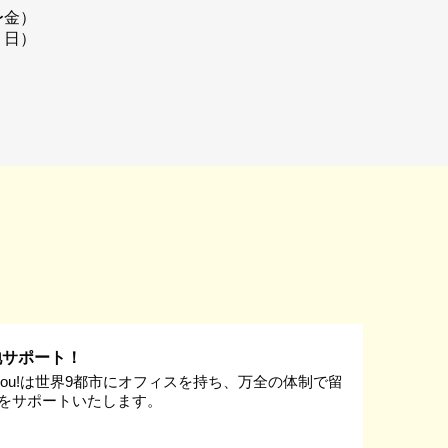
〜金）
・日）
地サポート！
k you!は世界9都市にオフィスを持ち、万全の体制で留
をサポートいたします。