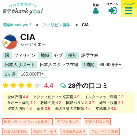
メニュー
ログイン
登録
留学thank you!
>
フィリピン留学
> CIA
CIA
シーアイエー
国
フィリピン
地域
セブ
種別
語学学校
日本人サポート
日本人スタッフ在籍
1週間
66,000円〜
1ヶ月
165,000円〜
4.4
28件の口コミ
全体評価
4.4
アクティビティの充実度
4.0
インターネット環境
2.8
サポート体制
4.4
教師の質
4.2
国籍バランス
3.7
施設・設備
3.7
授業の内容
4.3
食事
3.6
他の生徒の雰囲気
4.6
立地環境
4.5
国籍バランスが良い（多国籍）
IELTS対策人気
TOEIC対策人気
社会人にお勧め
単語テストあり
母国語禁止あり
スピーキング重視