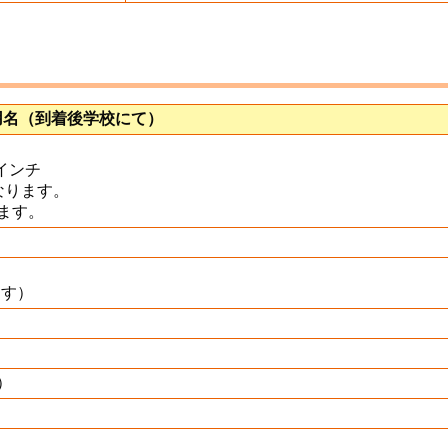
用名（到着後学校にて）
2インチ
になります。
ます。
ます）
）