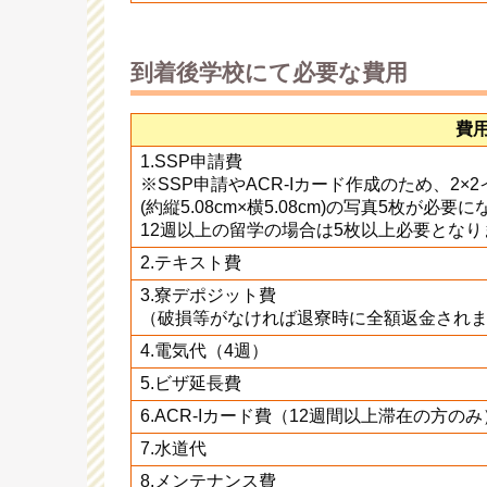
到着後学校にて必要な費用
費
1.SSP申請費
※SSP申請やACR-Iカード作成のため、2×
(約縦5.08cm×横5.08cm)の写真5枚が必要
12週以上の留学の場合は5枚以上必要となり
2.テキスト費
3.寮デポジット費
（破損等がなければ退寮時に全額返金され
4.電気代（4週）
5.ビザ延長費
6.ACR-Iカード費（12週間以上滞在の方のみ
7.水道代
8.メンテナンス費