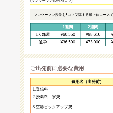
(マンツーマン50分×8コマ)
マンツーマン授業を8コマ受講する最上位コース
1週間
2週間
1人部屋
¥60,550
¥98,610
通学
¥36,500
¥73,000
ご出発前に必要な費用
費用名（出発前）
1.登録料
2.授業料、寮費
3.空港ピックアップ費