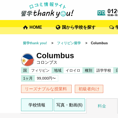
HOME
国から学校を探す
留学thank you!
>
フィリピン留学
> Columbus
Columbus
コロンブス
国
フィリピン
地域
イロイロ
種別
語学学校
1ヶ月
99,000円〜
リーズナブルな授業料
初級者向け
学校情報
写真・動画(6)
料金