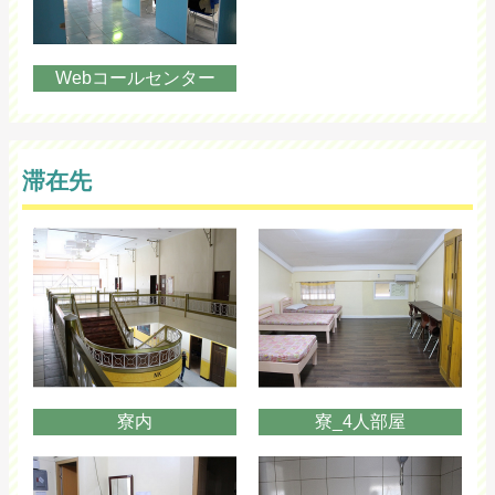
Webコールセンター
滞在先
寮内
寮_4人部屋