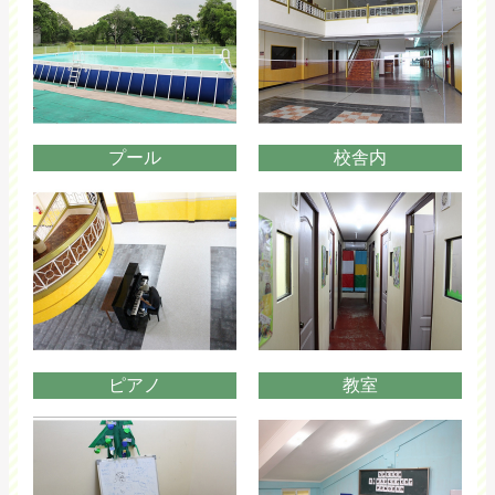
プール
校舎内
ピアノ
教室