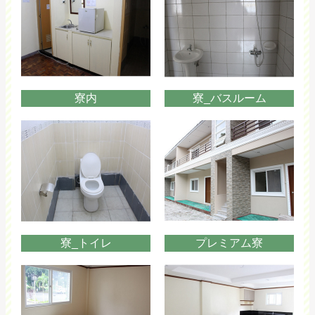
寮内
寮_バスルーム
寮_トイレ
プレミアム寮