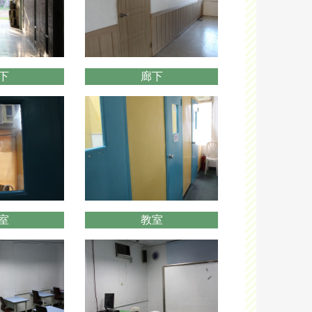
下
廊下
室
教室