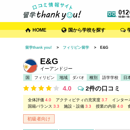
HOME
国から学校を探す
留学thank you!
>
フィリピン留学
> E&G
E&G
イーアンドジー
国
フィリピン
地域
ダバオ
種別
語学学校
日
4.0
2件の口コミ
全体評価
4.0
アクティビティの充実度
3.7
インター
国籍バランス
3.3
施設・設備
3.3
授業の内容
4.0
初級者向け