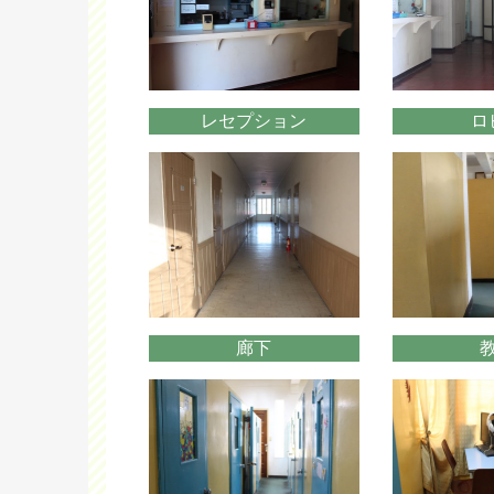
レセプション
ロ
廊下