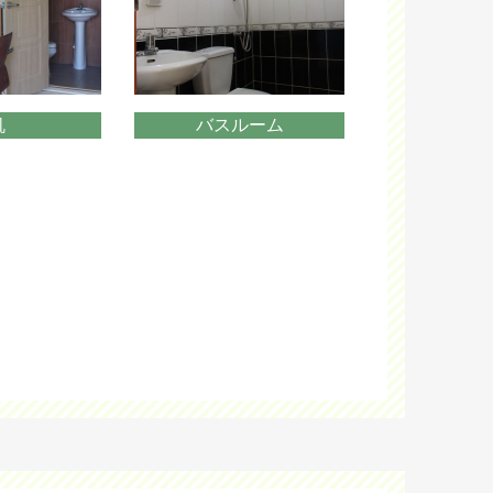
机
バスルーム