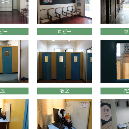
ビー
ロビー
廊
教室
教室
教