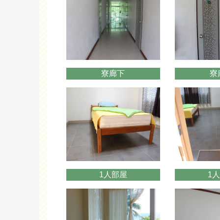
寮廊下
寮
1人部屋
1