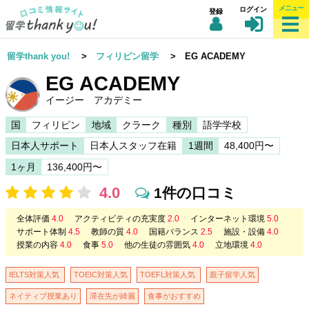
メニュー
ログイン
登録
留学thank you!
>
フィリピン留学
> EG ACADEMY
EG ACADEMY
イージー アカデミー
国
フィリピン
地域
クラーク
種別
語学学校
日本人サポート
日本人スタッフ在籍
1週間
48,400円〜
1ヶ月
136,400円〜
4.0
1件の口コミ
全体評価
4.0
アクティビティの充実度
2.0
インターネット環境
5.0
サポート体制
4.5
教師の質
4.0
国籍バランス
2.5
施設・設備
4.0
授業の内容
4.0
食事
5.0
他の生徒の雰囲気
4.0
立地環境
4.0
IELTS対策人気
TOEIC対策人気
TOEFL対策人気
親子留学人気
ネイティブ授業あり
滞在先が綺麗
食事がおすすめ