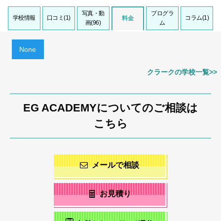
写真・動
プログラ
学校情報
口コミ(1)
コラム(1)
料金
画(96)
ム
None
クラークの学校一覧>>
EG ACADEMYについてのご相談は
こちら
メールで相談
お見積り