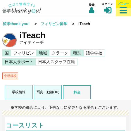
メニュー
ログイン
登録
留学thank you!
>
フィリピン留学
> iTeach
iTeach
アイティーチ
国
フィリピン
地域
クラーク
種別
語学学校
日本人サポート
日本人スタッフ在籍
小規模校
学校情報
写真・動画(10)
料金
※学校の都合により、予告なしに変更となる場合もございます。
コースリスト