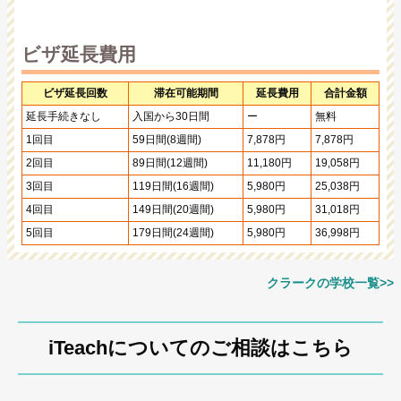
ビザ延長費用
ビザ延長回数
滞在可能期間
延長費用
合計金額
延長手続きなし
入国から30日間
ー
無料
1回目
59日間(8週間)
7,878円
7,878円
2回目
89日間(12週間)
11,180円
19,058円
3回目
119日間(16週間)
5,980円
25,038円
4回目
149日間(20週間)
5,980円
31,018円
5回目
179日間(24週間)
5,980円
36,998円
クラークの学校一覧>>
iTeachについてのご相談はこちら