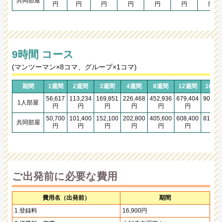
共同部屋
円
円
円
円
円
円
円
9時間 コース
(マンツーマン×8コマ、グループ×1コマ)
期間
1週間
2週間
3週間
4週間
8週間
12週間
16週
56,617
113,234
169,851
226,468
452,936
679,404
905,8
1人部屋
円
円
円
円
円
円
円
50,700
101,400
152,100
202,800
405,600
608,400
811,2
共同部屋
円
円
円
円
円
円
円
ご出発前に必要な費用
費用名（出発前）
期間
1.登録料
16,900円