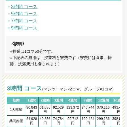
3時間 コース
5時間 コース
7時間 コース
9時間 コース
《説明》
授業は1コマ50分です。
下記表の費用は、授業料と寮費です（寮費には食事、掃
除、洗濯費用も含まれます）
3時間 コース
(マンツーマン×2コマ、グループ×1コマ)
期間
1週間
2週間
3週間
4週間
8週間
12週間
16週間
30,843
61,686
92,529
123,372
246,744
370,116
493,488
1人部屋
円
円
円
円
円
円
円
24,928
49,856
74,784
99,712
199,424
299,136
398,848
共同部屋
円
円
円
円
円
円
円