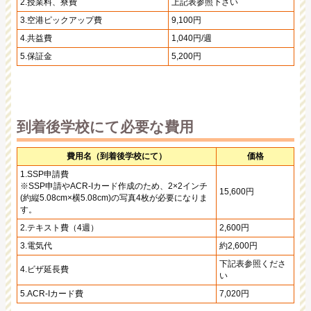
2.授業料、寮費
上記表参照下さい
3.空港ピックアップ費
9,100円
4.共益費
1,040円/週
5.保証金
5,200円
到着後学校にて必要な費用
費用名（到着後学校にて）
価格
1.SSP申請費
※SSP申請やACR-Iカード作成のため、2×2インチ
15,600円
(約縦5.08cm×横5.08cm)の写真4枚が必要になりま
す。
2.テキスト費（4週）
2,600円
3.電気代
約2,600円
下記表参照くださ
4.ビザ延長費
い
5.ACR-Iカード費
7,020円