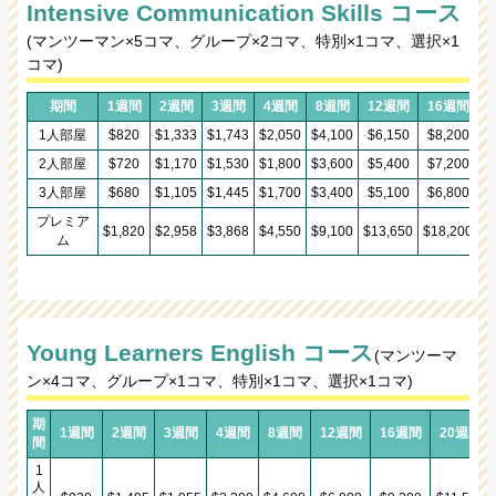
Intensive Communication Skills コース
(マンツーマン×5コマ、グループ×2コマ、特別×1コマ、選択×1
コマ)
期間
1週間
2週間
3週間
4週間
8週間
12週間
16週間
1人部屋
$820
$1,333
$1,743
$2,050
$4,100
$6,150
$8,200
$
2人部屋
$720
$1,170
$1,530
$1,800
$3,600
$5,400
$7,200
$
3人部屋
$680
$1,105
$1,445
$1,700
$3,400
$5,100
$6,800
$
プレミア
$1,820
$2,958
$3,868
$4,550
$9,100
$13,650
$18,200
$
ム
Young Learners English コース
(マンツーマ
ン×4コマ、グループ×1コマ、特別×1コマ、選択×1コマ)
期
1週間
2週間
3週間
4週間
8週間
12週間
16週間
20週間
間
1
人