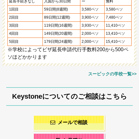
延長手続きなし
入国から30日間
ー
無料
1回目
59日間(8週間)
3,580ペソ
3,580ペソ
2回目
89日間(12週間)
3,900ペソ
7,480ペソ
3回目
119日間(16週間)
3,930ペソ
11,410ペソ
4回目
149日間(20週間)
2,000ペソ
13,410ペソ
5回目
179日間(24週間)
2,000ペソ
15,410ペソ
※学校によってビザ延長申請代行手数料200から500ペ
ソほどかかります
スービックの学校一覧>>
Keystoneについてのご相談はこちら
メールで相談