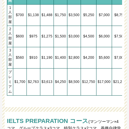
間
1
人
$700
$1,138
$1,488
$1,750
$3,500
$5,250
$7,000
$8,750
部
屋
2
人
$600
$975
$1,275
$1,500
$3,000
$4,500
$6,000
$7,500
部
屋
3
人
$560
$910
$1,190
$1,400
$2,800
$4,200
$5,600
$7,000
部
屋
プ
レ
ミ
$1,700
$2,763
$3,613
$4,250
$8,500
$12,750
$17,000
$21,250
ア
ム
IELTS PREPARATION コース
(マンツーマン×4
コマ、グループクラス×3コマ、特別クラス×2コマ、義務自律学