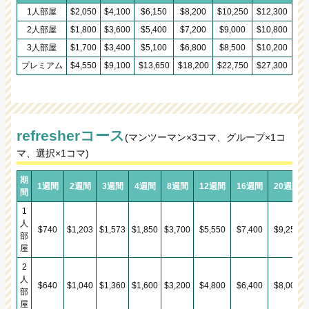
1人部屋
$2,050
$4,100
$6,150
$8,200
$10,250
$12,300
2人部屋
$1,800
$3,600
$5,400
$7,200
$9,000
$10,800
3人部屋
$1,700
$3,400
$5,100
$6,800
$8,500
$10,200
プレミアム
$4,550
$9,100
$13,650
$18,200
$22,750
$27,300
refresherコース
(マンツーマン×3コマ、グループ×1コ
マ、選択×1コマ)
期
1週間
2週間
3週間
4週間
8週間
12週間
16週間
20週間
間
1
人
$740
$1,203
$
1,573
$
1,850
$
3,700
$5,550
$7,400
$9,250
部
屋
2
人
$640
$1,040
$1,360
$1,600
$3,200
$4,800
$6,400
$8,000
部
屋