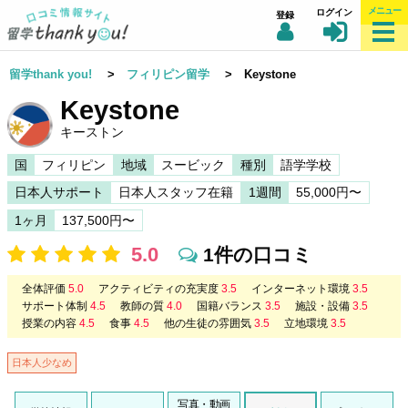
メニュー
ログイン
登録
留学thank you!
>
フィリピン留学
> Keystone
Keystone
キーストン
国
フィリピン
地域
スービック
種別
語学学校
日本人サポート
日本人スタッフ在籍
1週間
55,000円〜
1ヶ月
137,500円〜
5.0
1件の口コミ
全体評価
5.0
アクティビティの充実度
3.5
インターネット環境
3.5
サポート体制
4.5
教師の質
4.0
国籍バランス
3.5
施設・設備
3.5
授業の内容
4.5
食事
4.5
他の生徒の雰囲気
3.5
立地環境
3.5
日本人少なめ
写真・動画