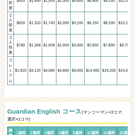
$920
$1,495
$1,955
$2,300
$4,600
$6,900
$9,200
$11,500
部
屋
2
人
$820
$1,333
$1,743
$2,050
$4,100
$6,150
$8,200
$10,250
部
屋
3
人
$780
$1,268
$1,658
$1,950
$3,900
$5,850
$7,800
$9,750
部
屋
プ
レ
ミ
$1,920
$3,120
$4,080
$4,800
$9,600
$14,400
$19,200
$24,000
ア
ム
Guardian English コース
(マンツーマン×3コマ、
選択×1コマ)
期
1週間
2週間
3週間
4週間
8週間
12週間
16週間
20週間