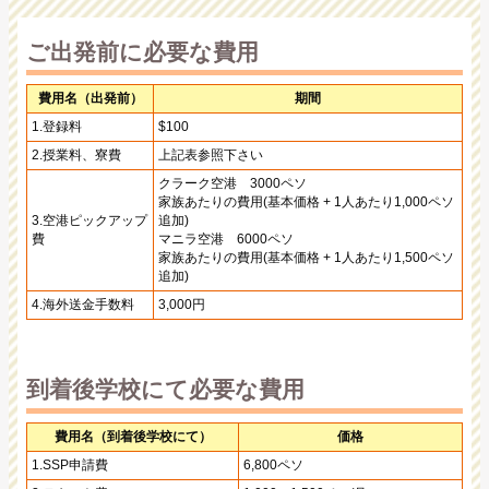
ご出発前に必要な費用
費用名（出発前）
期間
1.登録料
$100
2.授業料、寮費
上記表参照下さい
クラーク空港 3000ペソ
家族あたりの費用(基本価格 + 1人あたり1,000ペソ
3.空港ピックアップ
追加)
費
マニラ空港 6000ペソ
家族あたりの費用(基本価格 + 1人あたり1,500ペソ
追加)
4.海外送金手数料
3,000円
到着後学校にて必要な費用
費用名（到着後学校にて）
価格
1.SSP申請費
6,800ペソ