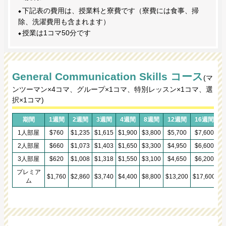
下記表の費用は、授業料と寮費です（寮費には食事、掃
除、洗濯費用も含まれます）
授業は1コマ50分です
General Communication Skills コース
(マ
ンツーマン×4コマ、グループ×1コマ、特別レッスン×1コマ、選
択×1コマ)
期間
1週間
2週間
3週間
4週間
8週間
12週間
16週間
1人部屋
$760
$1,235
$1,615
$1,900
$3,800
$5,700
$7,600
$
2人部屋
$660
$1,073
$1,403
$1,650
$3,300
$4,950
$6,600
$
3人部屋
$620
$1,008
$1,318
$1,550
$3,100
$4,650
$6,200
$
プレミア
$1,760
$2,860
$3,740
$4,400
$8,800
$13,200
$17,600
$
ム