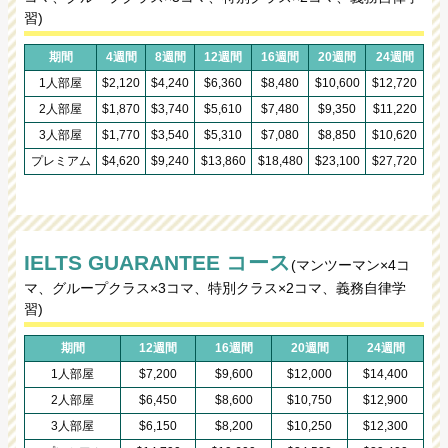
習)
期間
4週間
8週間
12週間
16週間
20週間
24週間
1人部屋
$2,120
$4,240
$6,360
$8,480
$10,600
$12,720
2人部屋
$1,870
$3,740
$5,610
$7,480
$9,350
$11,220
3人部屋
$1,770
$3,540
$5,310
$7,080
$8,850
$10,620
プレミアム
$4,620
$9,240
$13,860
$18,480
$23,100
$27,720
IELTS GUARANTEE コース
(マンツーマン×4コ
マ、グループクラス×3コマ、特別クラス×2コマ、義務自律学
習)
期間
12週間
16週間
20週間
24週間
1人部屋
$7,200
$9,600
$12,000
$14,400
2人部屋
$6,450
$8,600
$10,750
$12,900
3人部屋
$6,150
$8,200
$10,250
$12,300