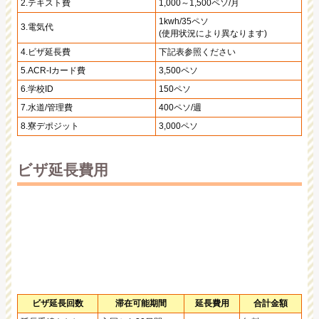
2.テキスト費
1,000～1,500ペソ/月
1kwh/35ペソ
3.電気代
(使用状況により異なります)
4.ビザ延長費
下記表参照ください
5.ACR-Iカード費
3,500ペソ
6.学校ID
150ペソ
7.水道/管理費
400ペソ/週
8.寮デポジット
3,000ペソ
ビザ延長費用
ビザ延長回数
滞在可能期間
延長費用
合計金額