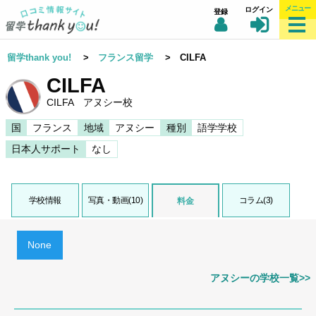
メニュー
ログイン
登録
留学thank you!
>
フランス留学
> CILFA
CILFA
CILFA アヌシー校
国
フランス
地域
アヌシー
種別
語学学校
日本人サポート
なし
学校情報
写真・動画(10)
コラム(3)
料金
None
アヌシーの学校一覧>>