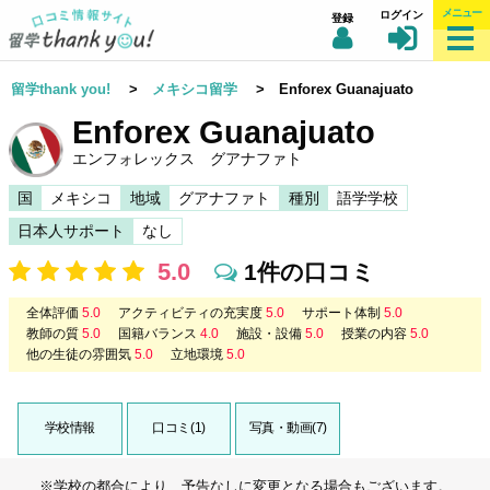
メニュー
ログイン
登録
留学thank you!
>
メキシコ留学
> Enforex Guanajuato
Enforex Guanajuato
エンフォレックス グアナファト
国
メキシコ
地域
グアナファト
種別
語学学校
日本人サポート
なし
5.0
1件の口コミ
全体評価
5.0
アクティビティの充実度
5.0
サポート体制
5.0
教師の質
5.0
国籍バランス
4.0
施設・設備
5.0
授業の内容
5.0
他の生徒の雰囲気
5.0
立地環境
5.0
学校情報
口コミ(1)
写真・動画(7)
※学校の都合により、予告なしに変更となる場合もございます。