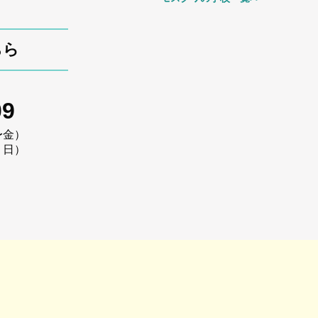
ちら
09
〜金）
・日）