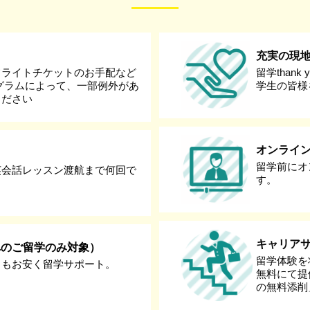
充実の現
フライトチケットのお手配など
留学than
グラムによって、一部例外があ
学生の皆様
ください
オンライ
留学前にオ
英会話レッスン渡航まで何回で
す。
キャリア
へのご留学のみ対象）
留学体験を
りもお安く留学サポート。
無料にて提
の無料添削