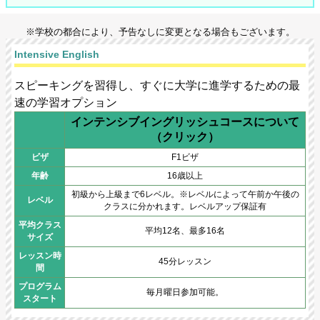
※学校の都合により、予告なしに変更となる場合もございます。
Intensive English
スピーキングを習得し、すぐに大学に進学するための最
速の学習オプション
インテンシブイングリッシュコースについて
（クリック）
ビザ
F1ビザ
年齢
16歳以上
初級から上級まで6レベル。※レベルによって午前か午後の
レベル
クラスに分かれます。レベルアップ保証有
平均クラス
平均12名、最多16名
サイズ
レッスン時
45分レッスン
間
プログラム
毎月曜日参加可能。
スタート