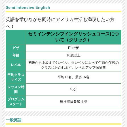
Semi-Intensive English
英語を学びながら同時にアメリカ生活も満喫したい方
へ！
セミインテンシブイングリッシュコースにつ
いて（クリック）
ビザ
F1ビザ
年齢
16歳以上
初級から上級まで6レベル。※レベルによって午前か午後の
レベル
クラスに分かれます。レベルアップ保証無
平均クラス
平均12名、最多16名
サイズ
レッスン時
45分
間
プログラム
毎月曜日参加可能
スタート
一般英語