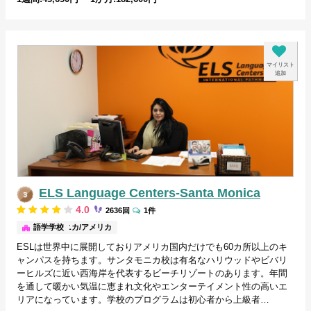
マイリスト
追加
ELS Language Centers-Santa Monica
4.0
2636回
1件
サンタモニカ/アメリカ
語学学校
ESLは世界中に展開しておりアメリカ国内だけでも60カ所以上のキ
ャンパスを持ちます。サンタモニカ校は有名なハリウッドやビバリ
ーヒルズに近い西海岸を代表するビーチリゾートのあります。年間
を通して暖かい気温に恵まれ文化やエンターテイメント性の高いエ
リアになっています。学校のプログラムは初心者から上級者…