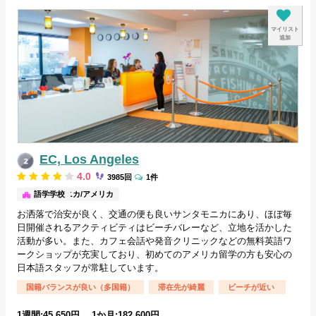
マイリスト
追加
EC, Los Angeles
4.0
3985回
1件
サンタモニカ/アメリカ
語学学校
お洒落で治安が良く、交通の便も良いサンタモニカにあり、ほぼ毎
日開催されるアクティビティはビーチバレーなど、立地を活かした
活動が多い。また、カフェ会話や発音クリニックなどの無料英語ワ
ークショップが充実しており、初めてのアメリカ留学の方も安心の
日本語スタッフが常駐しています。
国籍バランスが良い（多国籍）
滞在先が綺麗
ビーチが近い
1週間:45,650円 1か月:182,600円