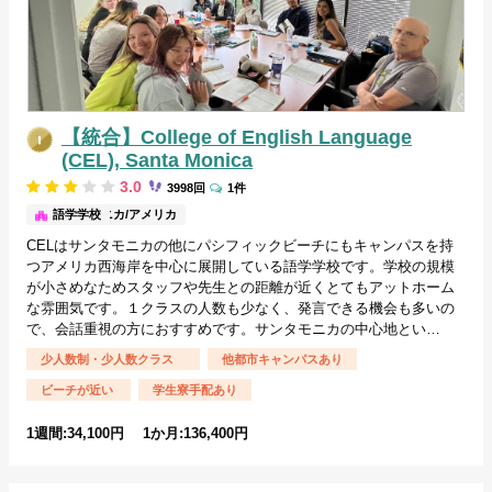
【統合】College of English Language
(CEL), Santa Monica
3.0
3998回
1件
サンタモニカ/アメリカ
語学学校
CELはサンタモニカの他にパシフィックビーチにもキャンパスを持
つアメリカ西海岸を中心に展開している語学学校です。学校の規模
が小さめなためスタッフや先生との距離が近くとてもアットホーム
な雰囲気です。１クラスの人数も少なく、発言できる機会も多いの
で、会話重視の方におすすめです。サンタモニカの中心地とい…
少人数制・少人数クラス
他都市キャンパスあり
ビーチが近い
学生寮手配あり
1週間:34,100円 1か月:136,400円