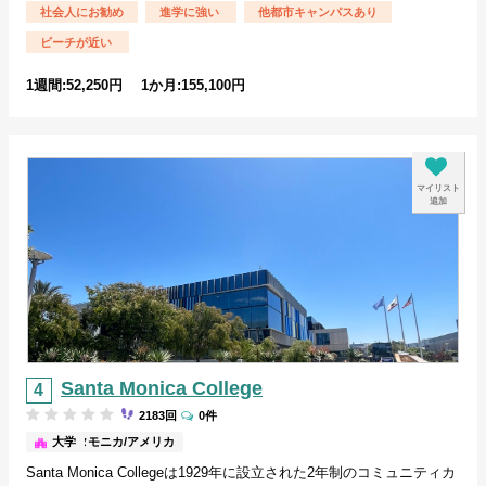
社会人にお勧め
進学に強い
他都市キャンパスあり
ビーチが近い
1週間:52,250円 1か月:155,100円
マイリスト
追加
Santa Monica College
2183回
0件
サンタモニカ/アメリカ
大学
Santa Monica Collegeは1929年に設立された2年制のコミュニティカ