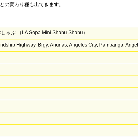
どの変わり種も出てきます。
（LA Sopa Mini Shabu-Shabu）
riendship Highway, Brgy. Anunas, Angeles City, Pampanga,