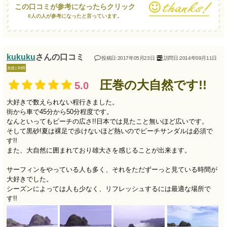
この口コミが参考になったらクリック
0人の人が参考になったと言っています。
kukuku
さんの口コミ
投稿日:2017年05月23日
訪問日:2014年09月11日
友達と利用
圧巻の大自然です!!
5.0
大好きで数えられない程行きました。
街から車で45分から50分程度です。
なんといってもビーチの広さ!!日本では見たこと無いほど広いです。
そして黒砂!夏は裸足で歩けないほど熱いのでビーチサンダルは必須で
す!!
また、大自然に囲まれており雄大さを感じることが出来ます。
サーフィンをやっている人も多く、それをただずーっと見ている時間が
大好きでした。
シーズンによっては人も少なく、リフレッシュするには最適な場所で
す!!