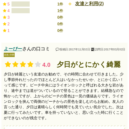
友達と利用(2)
5
1件
4
1件
3
0件
2
0件
1
0件
よーぴー
さんの口コミ
投稿日:2017年11月02日
訪問日:2017年03月02日
友達と利用
夕日がとにかく綺麗
4.0
夕日が綺麗という友達のお勧めで、その時間に合わせて行きました。少
し季節外れだったのでほとんど人はいなかったせいか、とにかく広い！
って感じです。ビーチ中央にはライオンロックと呼ばれる大きな岩があ
り、途中までは道がついているので登ることができます。結構急なので
怖かったですが、上からのビーチの景色は一見の価値ありです。ライオ
ンロックを挟んで両側のビーチからの景色を楽しむのもお勧め。友人の
言った通り、夕日は素晴らしく何時間でも見ていたい気分でした。次は
夏に行ってみたいです。車を持っていないと、思い立った時に行くこと
ができないのが残念です。