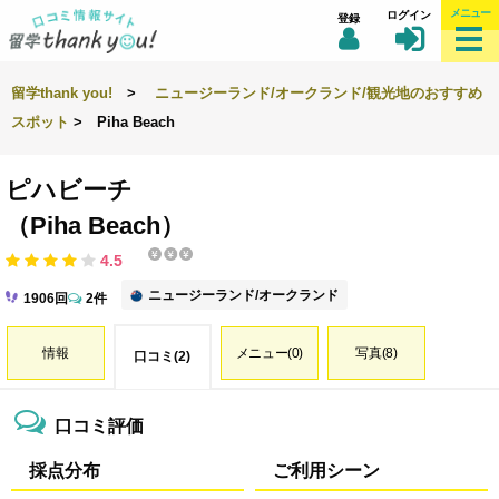
メニュー
ログイン
登録
留学thank you!
>
ニュージーランド/オークランド/観光地のおすすめ
スポット
> Piha Beach
ピハビーチ
（Piha Beach）
4.5
ニュージーランド/オークランド
1906回
2件
情報
メニュー(0)
写真(8)
口コミ(2)
口コミ評価
採点分布
ご利用シーン