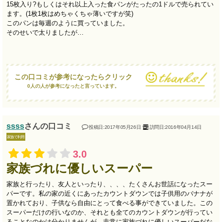
15枚入り?もしくはそれ以上入った食パンがたったの1ドルで売られてい
ます。(1枚1枚はめちゃくちゃ薄いですが笑)
このパンは毎週のように買っていました。
そのせいで太りましたが…
この口コミが参考になったらクリック
0人の人が参考になったと言っています。
ssss
さんの口コミ
投稿日:2017年05月26日
訪問日:2016年04月14日
家族で利用
3.0
家族づれに優しいスーパー
家族と行ったり、友人といったり、、、、たくさんお世話になったスー
パーです。私の家の近くにあったカウントダウンでは子供用のバナナが
置かれており、子供なら自由にとって食べる事ができていました。この
スーパーだけの行いなのか、それとも全てのカウントダウンが行ってい
ることなのかは分かりませんが、非常に家族づれに優しいスーパーだな