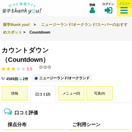
メニュー
ログイン
登録
留学thank you!
>
ニュージーランド/オークランド/スーパーのおすす
めスポット
> Countdown
カウントダウン
（Countdown）
3.5
ニュージーランド/オークランド
4589回
2件
情報
メニュー(0)
写真(4)
口コミ(2)
口コミ評価
採点分布
ご利用シーン