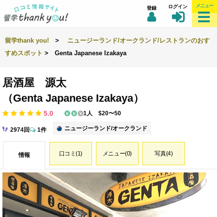
メニュー
ログイン
登録
留学thank you!
>
ニュージーランド/オークランド/レストランのおす
すめスポット
> Genta Japanese Izakaya
居酒屋 源太
（Genta Japanese Izakaya）
5.0
1人 $20〜50
ニュージーランド/オークランド
2974回
1件
口コミ(1)
メニュー(0)
写真(4)
情報