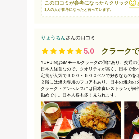
この口コミが参考になったらクリック
1人の人が参考になったと言っています。
りょうちん
さんの口コミ
5.0
クラークで
YUFUINはSMモールクラークの側にあり、交通
日本人経営なので、クオリティが高く、日本で食
定食が人気で３００～５００ペソで好きなものを
２階には焼肉専用のフロアもあり、日本の焼肉の
クラーク・アンへレスには日本食レストランが何件
勧めです。日本人客も多く見られます。