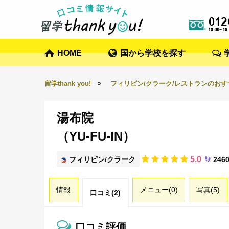
HOME
国から学校を探す
留学thank you!
>
フィリピン/クラーク/レストランのお
湯布院
（YU-FU-IN）
5.0
フィリピン/クラーク
246
情報
メニュー(0)
写真(5)
口コミ(2)
口コミ評価