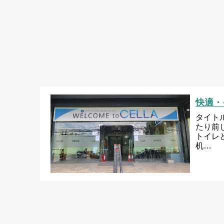
快適・
タイト
たり前
トイレ
机…