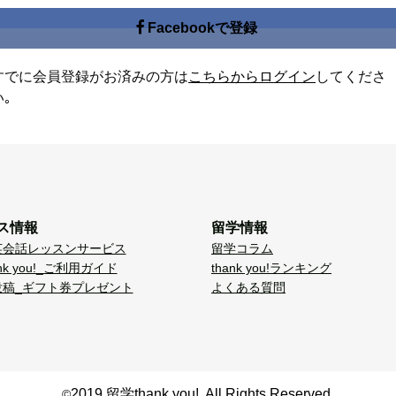
Facebookで登録
すでに会員登録がお済みの方は
こちらからログイン
してくださ
い｡
ス情報
留学情報
英会話レッスンサービス
留学コラム
nk you!_ご利用ガイド
thank you!ランキング
投稿_ギフト券プレゼント
よくある質問
2019 留学thank you!. All Rights Reserved.
©