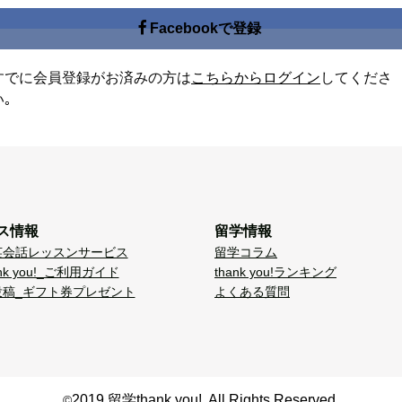
Facebookで登録
すでに会員登録がお済みの方は
こちらからログイン
してくださ
い｡
ス情報
留学情報
英会話レッスンサービス
留学コラム
nk you!_ご利用ガイド
thank you!ランキング
投稿_ギフト券プレゼント
よくある質問
2019 留学thank you!. All Rights Reserved.
©