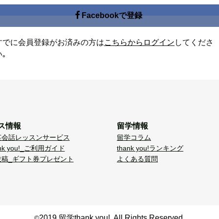
Facebookで登録
すでに会員登録がお済みの方は
こちらからログイン
してくださ
い｡
ス情報
留学情報
英会話レッスンサービス
留学コラム
nk you!_ご利用ガイド
thank you!ランキング
投稿_ギフト券プレゼント
よくある質問
2019 留学thank you!. All Rights Reserved.
©