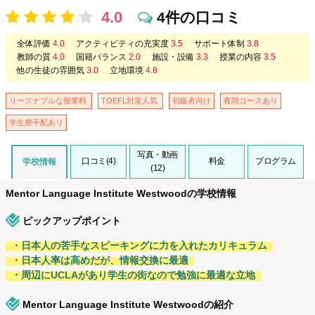
4.0
4件の口コミ
全体評価
4.0
アクティビティの充実度
3.5
サポート体制
3.8
教師の質
4.0
国籍バランス
2.0
施設・設備
3.3
授業の内容
3.5
他の生徒の雰囲気
3.0
立地環境
4.8
リーズナブルな授業料
TOEFL対策人気
初級者向け
夜間コースあり
学生寮手配あり
写真・動画
口コミ(4)
料金
プログラム
学校情報
(12)
Mentor Language Institute Westwoodの学校情報
ピックアップポイント
・日本人の苦手なスピーキングに力を入れたカリキュラム
・日本人率は高めだが、情報交換に最適
・周辺にUCLAがあり学生の街なので勉強に最適な立地
Mentor Language Institute Westwoodの紹介