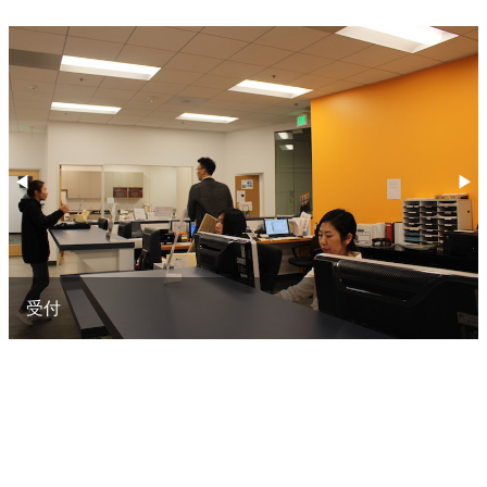
◀︎
▶︎
Previous
Nex
受付