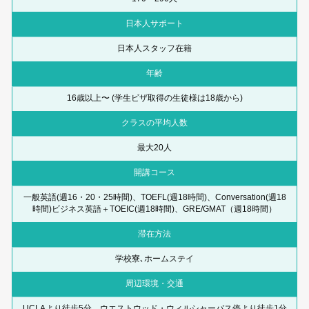
日本人サポート
日本人スタッフ在籍
年齢
16歳以上〜 (学生ビザ取得の生徒様は18歳から)
クラスの平均人数
最大20人
開講コース
一般英語(週16・20・25時間)、TOEFL(週18時間)、Conversation(週18
時間)ビジネス英語＋TOEIC(週18時間)、GRE/GMAT（週18時間）
滞在方法
学校寮､ホームステイ
周辺環境・交通
UCLAより徒歩5分、ウエストウッド・ウィルシャーバス停より徒歩1分