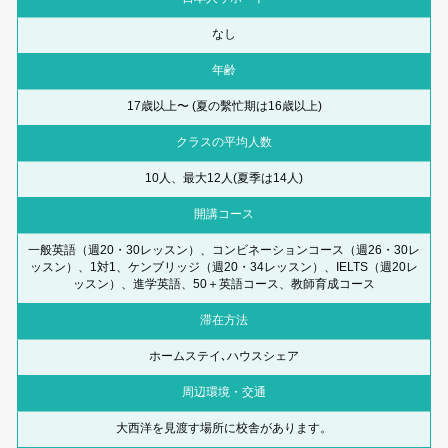
なし
年齢
17歳以上〜 (夏の繫忙期は16歳以上)
クラスの平均人数
10人、最大12人(夏季は14人)
開講コース
一般英語（週20・30レッスン）、コンビネーションコース（週26・30レ
ッスン）、1対1、ケンブリッジ（週20・34レッスン）、IELTS（週20レ
ッスン）、進学英語、50＋英語コース、教師育成コース
滞在方法
ホームステイ､ハウスシェア
周辺環境・交通
大西洋を見渡す場所に校舎があります。