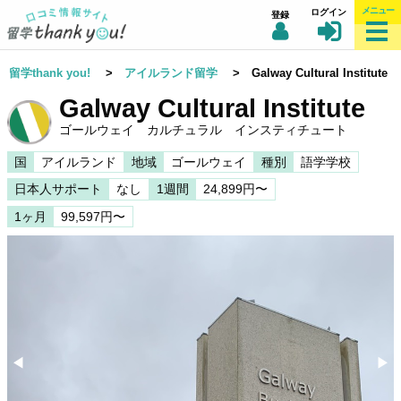
メニュー
ログイン
登録
留学thank you!
>
アイルランド留学
> Galway Cultural Institute
Galway Cultural Institute
ゴールウェイ カルチュラル インスティチュート
国
アイルランド
地域
ゴールウェイ
種別
語学学校
日本人サポート
なし
1週間
24,899円〜
1ヶ月
99,597円〜
◀︎
▶︎
Previous
Nex