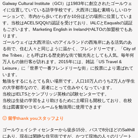
Galway Cultural Institute（GCI）は1983年に創立されたゴールウェ
イに位置していている語学学校です。大西洋に臨む素晴らしいロケ
ーションで、市内から歩いてわずか10分ほどの場所に位置していま
す。当校はACELS/QQIの認証を受けており、IALCとEaqualsの認証
もございます。Marketing English in IrelandやALTOの加盟校でもあ
ります。
ゴールウェイは大西洋沿いのアイルランドの西海岸にある活気のあ
る街で、住む人々と同じように温かく、フレンドリーです。「City of
the Tribes」とも呼ばれる歴史的な街で観光先としても人気。毎年何
万人もの旅行客が訪れます。2015年には、雑誌「US Travel &
Leisure」に「世界で一番フレンドリーな街」に投票により選ばれて
います。
勉強をするにもとても良い場所です。人口10万人のうち2万人が学生
の大学都市なので、若者にとって住みやくなっています。
当校はIELTSとケンブリッジ英検の試験センターです。
当校は生徒の学習をより助けるために土曜日も開校しており、在校
生は図書室やコモンルームを勉強用に使用できます
留学thank youスタッフより
ゴールウェイシティセンターから徒歩15分、バスで8分ほどのSalthill
にあり、現在は閑静な住宅街ですが、かつて現地の人々のリゾート