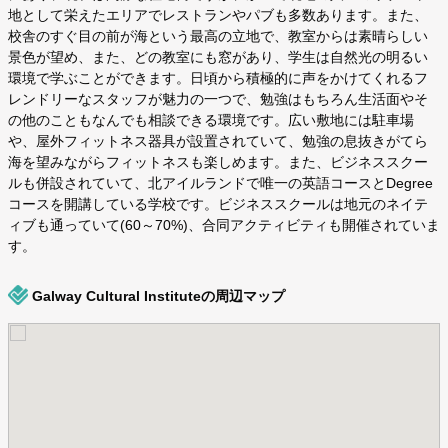
地として栄えたエリアでレストランやパブも多数あります。また、
校舎のすぐ目の前が海という最高の立地で、教室からは素晴らしい
景色が望め、また、どの教室にも窓があり、学生は自然光の明るい
環境で学ぶことができます。日頃から積極的に声をかけてくれるフ
レンドリーなスタッフが魅力の一つで、勉強はもちろん生活面やそ
の他のこともなんでも相談できる環境です。広い敷地には駐車場
や、屋外フィットネス器具が設置されていて、勉強の息抜きがてら
海を望みながらフィットネスも楽しめます。また、ビジネススクー
ルも併設されていて、北アイルランドで唯一の英語コースとDegree
コースを開講している学校です。ビジネススクールは地元のネイテ
ィブも通っていて(60～70%)、合同アクティビティも開催されていま
す。
Galway Cultural Instituteの周辺マップ