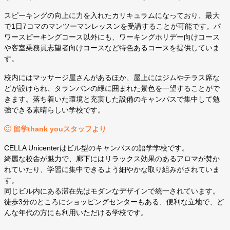
スピーキングの向上に力を入れたカリキュラムになっており、最大
で1日7コマのマンツーマンレッスンを受講することが可能です。パ
ワースピーキングコース以外にも、ワーキングホリデー向けコース
や客室乗務員志望者向けコースなど特色あるコースを提供していま
す。
校内にはマッサージ屋さんがあるほか、屋上にはジムやテラス席な
どが設けられ、タランバンの緑に囲まれた景色を一望することがで
きます。落ち着いた環境と充実した設備のキャンパスで集中して勉
強できる素晴らしい学校です。
留学thank youスタッフより
CELLA Unicenterはビル型のキャンパスの語学学校です。
綺麗な校舎が魅力で、廊下にはリラックス効果のあるアロマが焚か
れていたり、学習に集中できるよう細やかな取り組みがされていま
す。
同じビル内にある滞在先はモダンなデザインで統一されています。
徒歩3分のところにショッピングセンターもある、便利な立地で、ど
んな年代の方にも利用いただける学校です。