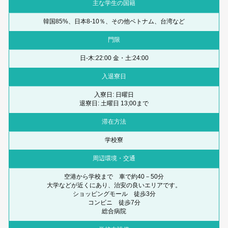
主な学生の国籍
韓国85%、日本8-10％、その他ベトナム、台湾など
門限
日-木:22:00 金・土:24:00
入退寮日
入寮日: 日曜日
退寮日: 土曜日 13;00まで
滞在方法
学校寮
周辺環境・交通
空港から学校まで 車で約40－50分
大学などが近くにあり、治安の良いエリアです。
ショッピングモール 徒歩3分
コンビニ 徒歩7分
総合病院