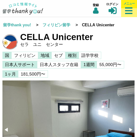
メニュー
ログイン
登録
留学thank you!
>
フィリピン留学
> CELLA Unicenter
CELLA Unicenter
セラ ユニ センター
国
フィリピン
地域
セブ
種別
語学学校
日本人サポート
日本人スタッフ在籍
1週間
55,000円〜
1ヶ月
181,500円〜
◀︎
▶︎
Previous
Nex