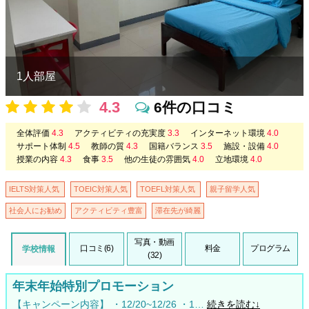
1人部屋
4.3
6件の口コミ
全体評価
4.3
アクティビティの充実度
3.3
インターネット環境
4.0
サポート体制
4.5
教師の質
4.3
国籍バランス
3.5
施設・設備
4.0
授業の内容
4.3
食事
3.5
他の生徒の雰囲気
4.0
立地環境
4.0
IELTS対策人気
TOEIC対策人気
TOEFL対策人気
親子留学人気
社会人にお勧め
アクティビティ豊富
滞在先が綺麗
写真・動画
口コミ(6)
料金
プログラム
学校情報
(32)
年末年始特別プロモーション
【キャンペーン内容】 ・12/20~12/26 ・1…
続きを読む↓