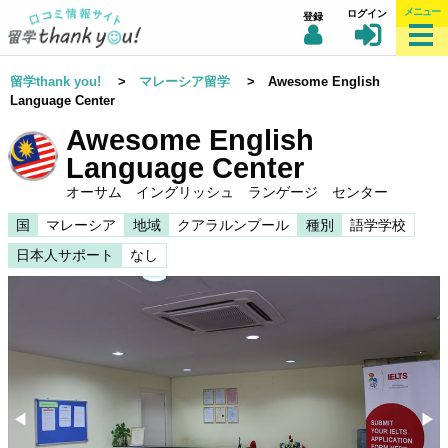
メニュー
ログイン
登録
留学thank you!
>
マレーシア留学
> Awesome English
Language Center
Awesome English
Language Center
オーサム イングリッシュ ランゲージ センター
国
マレーシア
地域
クアラルンプール
種別
語学学校
日本人サポート
なし
◀︎
▶︎
Previous
Nex