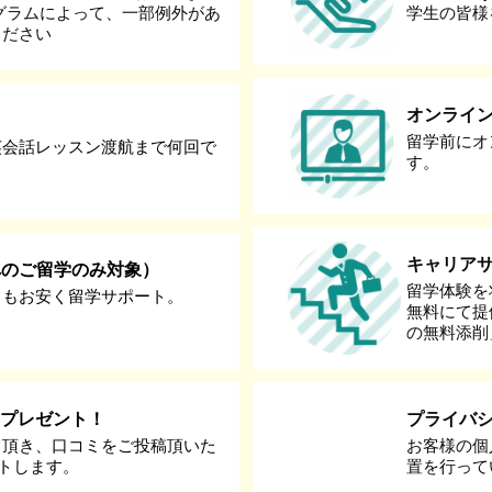
グラムによって、一部例外があ
学生の皆様
ください
オンライ
留学前にオ
英会話レッスン渡航まで何回で
す。
キャリア
へのご留学のみ対象）
留学体験を
りもお安く留学サポート。
無料にて提
の無料添削
券プレゼント！
プライバ
て頂き、口コミをご投稿頂いた
お客様の個
ントします。
置を行って