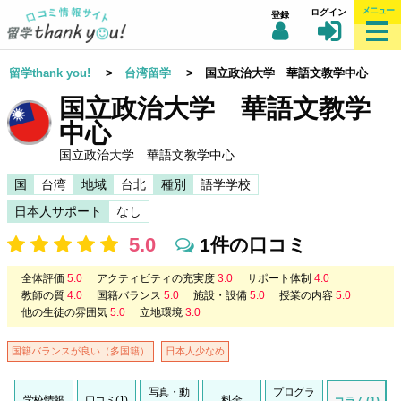
メニュー
ログイン
登録
留学thank you!
>
台湾留学
> 国立政治大学 華語文教学中心
国立政治大学 華語文教学
中心
国立政治大学 華語文教学中心
国
台湾
地域
台北
種別
語学学校
日本人サポート
なし
5.0
1件の口コミ
全体評価
5.0
アクティビティの充実度
3.0
サポート体制
4.0
教師の質
4.0
国籍バランス
5.0
施設・設備
5.0
授業の内容
5.0
他の生徒の雰囲気
5.0
立地環境
3.0
国籍バランスが良い（多国籍）
日本人少なめ
写真・動
プログラ
学校情報
口コミ(1)
料金