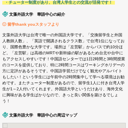
・チューター制度があり、台湾人学生との交流が活発です！
文藻外語大学 華語中心の紹介
留学thank youスタッフより
文藻外語大学は台湾で唯一の外国語大学です。「交換留学生と外国
人教師人数」、「英語で開講されるクラス数」で台湾1位になってお
り、国際色豊かな大学です。場所は「左営駅」からバスで約10分ほ
ど。「左営駅」は高雄のMRTや新幹線の駅があるため台北や台中に
もアクセスしやすいです！中国語センターでは1日2時間と3時間授業
のコースを提供しており、特に2時間コースはワーキングホリデーの
方に定評があるそうです。中国語学習だけでなく観光やアルバイト
もしたい！という学生には午前中の2時間集中して学べる環境はお勧
めです。またチューター制度があるので、留学生1人に付き台湾人学
生が1～2人付いてくれます。外国語大学というだけあり、海外文化
に興味がある学生ばかりなので、きっと良い関係を築けるでしょ
う！
文藻外語大学 華語中心の周辺マップ