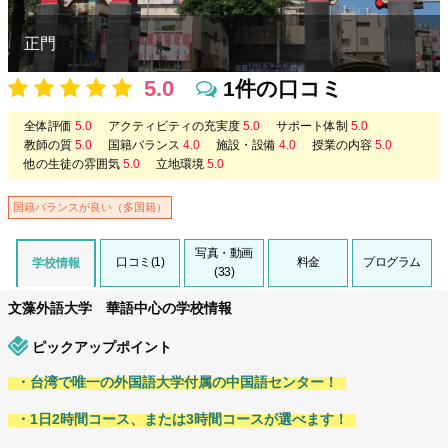
正門
5.0
1件の口コミ
全体評価
5.0
アクティビティの充実度
5.0
サポート体制
5.0
教師の質
5.0
国籍バランス
4.0
施設・設備
4.0
授業の内容
5.0
他の生徒の雰囲気
5.0
立地環境
5.0
国籍バランスが良い（多国籍）
写真・動画
口コミ(1)
料金
プログラム
学校情報
(33)
文藻外語大学 華語中心の学校情報
ピックアップポイント
・台湾で唯一の外国語大学付属の中国語センター！
・1日2時間コース、または3時間コースが選べます！