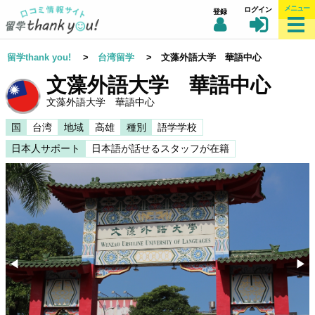
メニュー
ログイン
登録
留学thank you!
>
台湾留学
> 文藻外語大学 華語中心
文藻外語大学 華語中心
文藻外語大学 華語中心
国
台湾
地域
高雄
種別
語学学校
日本人サポート
日本語が話せるスタッフが在籍
◀︎
▶︎
Previous
Nex