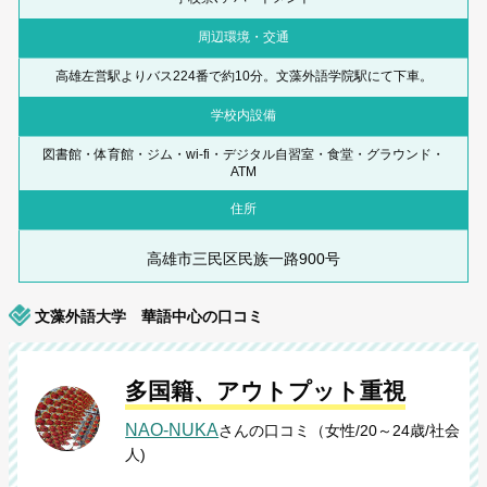
周辺環境・交通
高雄左営駅よりバス224番で約10分。文藻外語学院駅にて下車。
学校内設備
図書館・体育館・ジム・wi-fi・デジタル自習室・食堂・グラウンド・
ATM
住所
高雄市三民区民族一路900号
文藻外語大学 華語中心の口コミ
多国籍、アウトプット重視
NAO-NUKA
さんの口コミ（女性/20～24歳/社会
人)