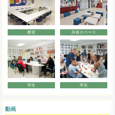
教室
共有スペース
学生
学生
動画