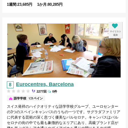
1週間:23,685円 1か月:80,285円
マイリスト
追加
Eurocentres, Barcelona
2277回
0件
バルセロナ/スペイン
語学学校
スイス発祥のハイクオリティな語学学校グループ、ユーロセンター
の3つのスペインキャンパスのうちの一つです。サグラダファミリア
に代表する芸術の深く息づく優美なバルセロナ。キャンパスはバル
セロナの街の中でも最も象徴的なエリアにあり、高級ブランド店が