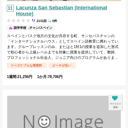
Lacunza San Sebastian (International
House)
2131回
0件
サンセバスチャン/スペイン
語学学校
スペインとバスク地方の文化が共存する町、サンセバスチャンの
「インターナショナルハウス」としてスペイン語教育に携わってい
ます。グループレッスンのみ、またはと1対1の授業を追加した形式
で初心者から上級レベルまでを対象に授業を提供していて、教師、
プロフェッショナル社会人、ジュニア向けのプログラムがありま…
リーズナブルな授業料
ビーチが近い
1週間:21,256円 1か月:78,706円
マイリスト
追加