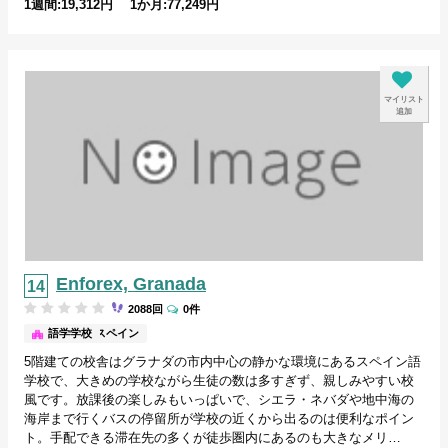
1週間:19,312円 1か月:77,249円
マイリスト
追加
Enforex, Granada
2088回
0件
グラナダ/スペイン
語学学校
5階建ての校舎はグラナダの市内中心の静かな環境にあるスペイン語
学校で、大きめの学校ながら生徒の数は多すぎず、親しみやすい校
風です。放課後の楽しみもいっぱいで、シエラ・ネバダや地中海の
海岸まで行くバスの停留所が学校の近くから出るのは便利なポイン
ト。手配できる滞在先の多くが徒歩圏内にあるのも大きなメリ…