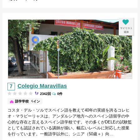
マイリスト
追加
Colegio Maravillas
2342回
0件
マラガ/スペイン
語学学校
コスタ・デル・ソルでスペイン語を教えて40年の実績を誇るコレヒ
オ・マラビーリャスは、アンダルシア地方へのスペイン語留学の中
心的な存在と言えるスペイン語学校です。その多くがDELEの試験監
としても認証されている講師が揃い、幅広いレベルに対応した授業
を行っています。一般語学以外に、シニア（50歳＋）向…