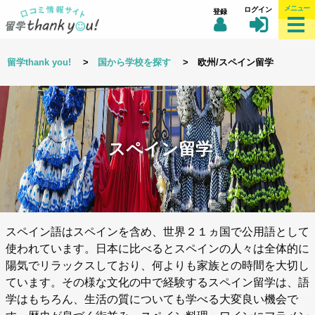
メニュー
ログイン
登録
留学thank you!
>
国から学校を探す
> 欧州/スペイン留学
スペイン留学
スペイン語はスペインを含め、世界２１ヵ国で公用語として
使われています。日本に比べるとスペインの人々は全体的に
陽気でリラックスしており、何よりも家族との時間を大切し
ています。その様な文化の中で経験するスペイン留学は、語
学はもちろん、生活の質についても学べる大変良い機会で