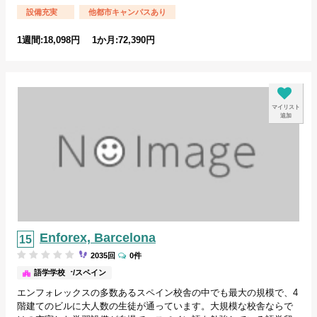
設備充実
他都市キャンパスあり
1週間:18,098円 1か月:72,390円
マイリスト
追加
Enforex, Barcelona
2035回
0件
バルセロナ/スペイン
語学学校
エンフォレックスの多数あるスペイン校舎の中でも最大の規模で、4
階建てのビルに大人数の生徒が通っています。大規模な校舎ならで