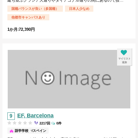
建ち並ぶグラシア大通りやダイアゴナル通りの間にあるので授…
国籍バランスが良い（多国籍）
日本人少なめ
他都市キャンパスあり
1か月:72,390円
マイリスト
追加
EF, Barcelona
2217回
0件
バルセロナ/スペイン
語学学校