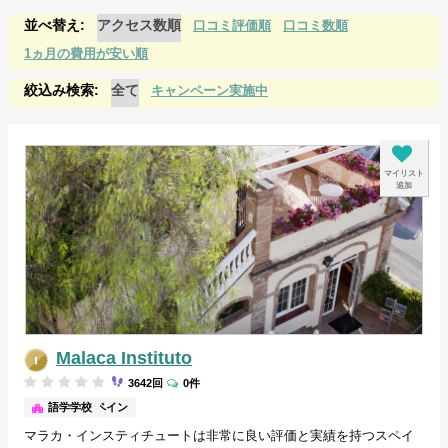
アクセス数順
口コミ評価順
口コミ数順
1ヵ月の費用が安い順
全て
キャンペーン実施中
マイリスト
追加
Malaca Instituto
3642回
0件
マラガ/スペイン
語学学校
マラカ・インスティチュートは非常に良い評価と実績を持つスペイ