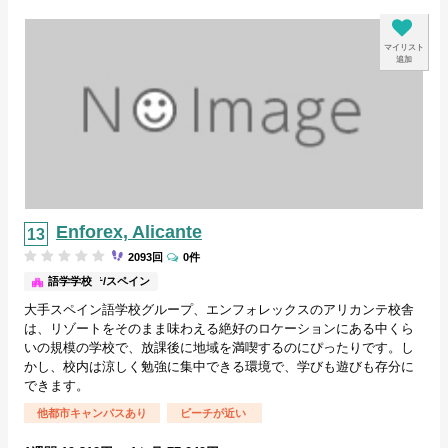
マイリスト
追加
Enforex, Alicante
2093回
0件
アリカンテ/スペイン
語学学校
大手スペイン語学校グループ、エンフォレックスのアリカンテ校舎
は、リゾートをそのまま味わえる絶好のロケーションにある中くら
いの規模の学校で、放課後に地域を満喫するのにぴったりです。し
かし、校内は涼しく勉強に集中できる環境で、学びも遊びも存分に
できます。
他都市キャンパスあり
ビーチが近い