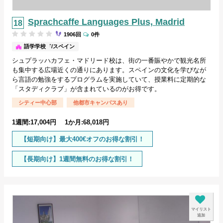
Sprachcaffe Languages Plus, Madrid
1906回
0件
マドリード/スペイン
語学学校
シュプラッハカフェ・マドリード校は、街の一番賑やかで観光名所
も集中する広場近くの通りにあります。スペインの文化を学びなが
ら言語の勉強をするプログラムを実施していて、授業料に定期的な
「スタディクラブ」が含まれているのがお得です。
シティー中心部
他都市キャンパスあり
1週間:17,004円 1か月:68,018円
【短期向け】最大400€オフのお得な割引！
【長期向け】1週間無料のお得な割引！
マイリスト
追加