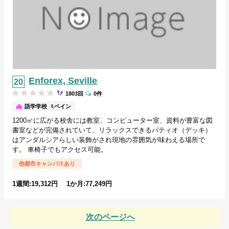
Enforex, Seville
1803回
0件
セビリア/スペイン
語学学校
1200㎡に広がる校舎には教室、コンピューター室、資料が豊富な図
書室などが完備されていて、リラックスできるパティオ（デッキ）
はアンダルシアらしい装飾がされ現地の雰囲気が味わえる場所で
す。 車椅子でもアクセス可能。
他都市キャンパスあり
1週間:19,312円 1か月:77,249円
次のページへ