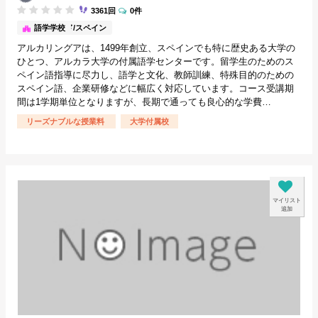
3361回
0件
マドリード/スペイン
語学学校
アルカリングアは、1499年創立、スペインでも特に歴史ある大学の
ひとつ、アルカラ大学の付属語学センターです。留学生のためのス
ペイン語指導に尽力し、語学と文化、教師訓練、特殊目的のための
スペイン語、企業研修などに幅広く対応しています。コース受講期
間は1学期単位となりますが、長期で通っても良心的な学費…
リーズナブルな授業料
大学付属校
マイリスト
追加