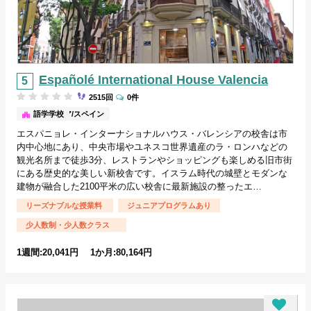
Españolé International House Valencia
2515回
0件
バレンシア/スペイン
語学学校
エスパニョレ・インターナショナルハウス・バレンシアの校舎は市
内中心地にあり、中央市場やユネスコ世界遺産のラ・ロンハなどの
観光名所まで徒歩3分、レストランやショッピングも楽しめる旧市街
にある歴史的な美しい新校舎です。イスラム時代の城壁とモダンな
建物が融合した2100平米の広い校舎に最新施設の整ったエ…
リーズナブルな授業料
ジュニアプログラムあり
少人数制・少人数クラス
1週間:20,041円 1か月:80,164円