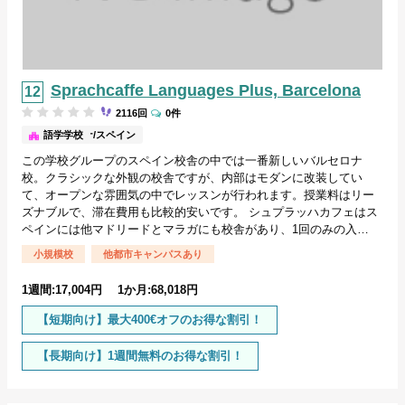
Sprachcaffe Languages Plus, Barcelona
2116回
0件
バルセロナ/スペイン
語学学校
この学校グループのスペイン校舎の中では一番新しいバルセロナ
校。クラシックな外観の校舎ですが、内部はモダンに改装してい
て、オープンな雰囲気の中でレッスンが行われます。授業料はリー
ズナブルで、滞在費用も比較的安いです。 シュプラッハカフェはス
ペインには他マドリードとマラガにも校舎があり、1回のみの入…
小規模校
他都市キャンパスあり
1週間:17,004円 1か月:68,018円
【短期向け】最大400€オフのお得な割引！
【長期向け】1週間無料のお得な割引！