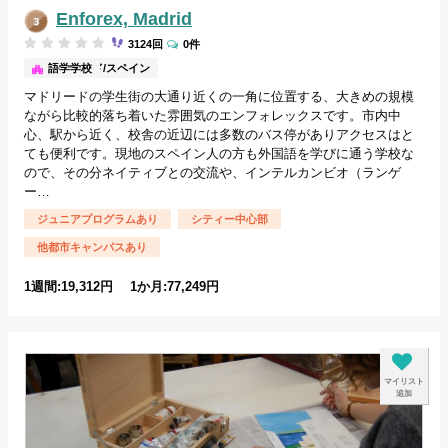
Enforex, Madrid
3124回
0件
マドリード/スペイン
語学学校
マドリードの学生街の大通り近くの一角に位置する、大きめの規模
ながら比較的落ち着いた雰囲気のエンフォレックスです。市内中
心、駅から近く、校舎の近辺には多数のバス停がありアクセスはと
ても便利です。現地のスペイン人の方も外国語を学びに通う学校な
ので、その分ネイティブとの交流や、インテルカンビオ（ランゲ
ー…
ジュニアプログラムあり
シティー中心部
他都市キャンパスあり
1週間:19,312円 1か月:77,249円
マイリスト
追加