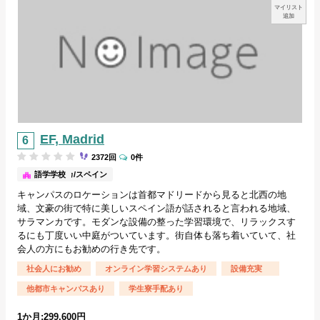
マイリスト
追加
EF, Madrid
2372回
0件
サラマンカ/スペイン
語学学校
キャンパスのロケーションは首都マドリードから見ると北西の地
域、文豪の街で特に美しいスペイン語が話されると言われる地域、
サラマンカです。モダンな設備の整った学習環境で、リラックスす
るにも丁度いい中庭がついています。街自体も落ち着いていて、社
会人の方にもお勧めの行き先です。
社会人にお勧め
オンライン学習システムあり
設備充実
他都市キャンパスあり
学生寮手配あり
1か月:299,600円