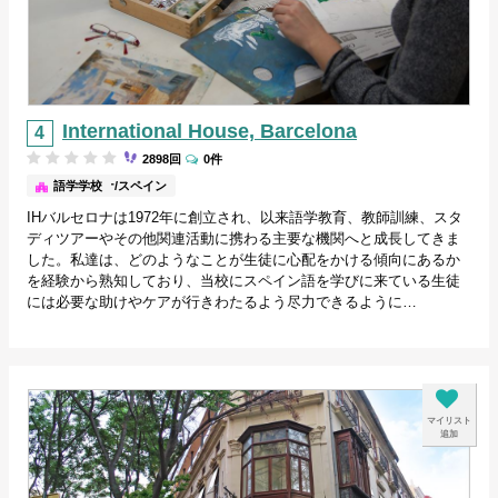
International House, Barcelona
2898回
0件
バルセロナ/スペイン
語学学校
IHバルセロナは1972年に創立され、以来語学教育、教師訓練、スタ
ディツアーやその他関連活動に携わる主要な機関へと成長してきま
した。私達は、どのようなことが生徒に心配をかける傾向にあるか
を経験から熟知しており、当校にスペイン語を学びに来ている生徒
には必要な助けやケアが行きわたるよう尽力できるように…
マイリスト
追加