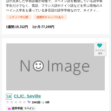
はの充実した学習設備が自慢で、スペイン語を勉強している語学留
学生だけでなく、英語、フランス語やドイツ語などを学ぶ現地のス
ペイン人学生も通っている多言語の語学学校なので、ネイティ…
シティー中心部
他都市キャンパスあり
1週間:19,312円 1か月:77,249円
マイリスト
追加
CLIC, Seville
1943回
0件
セビリア/スペイン
語学学校