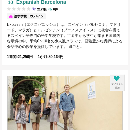
Expanish Barcelona
2173回
0件
バルセロナ/スペイン
語学学校
Expanish（エクスパニッシュ）は、スペイン（バルセロナ、マドリ
ード、マラガ）とアルゼンチン（ブエノスアイレス）に校舎を構え
るスペイン語専門の語学学校です。世界中から学生が集まる国際的
な環境の中、平均6〜10名の少人数クラスで、経験豊かな講師による
会話中心の授業を提供しています。 週ごと…
1週間:21,256円 1か月:80,164円
マイリスト
追加