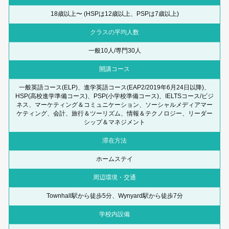
18歳以上〜 (HSPは12歳以上、PSPは7歳以上)
クラスの平均人数
一般10人/専門30人
開講コース
一般英語コース(ELP)、進学英語コース(EAP2/2019年6月24日以降)、
HSP(高校進学準備コース)、PSP(小学校準備コース)、IELTSコース/ビジ
ネス、マーケティング＆コミュニケーション、ソーシャルメディアマー
ケティング、会計、旅行＆ツーリズム、情報＆テクノロジー、リーダー
シップ＆マネジメント
滞在方法
ホームステイ
周辺環境・交通
Townhall駅から徒歩5分、Wynyard駅から徒歩7分
学校内設備