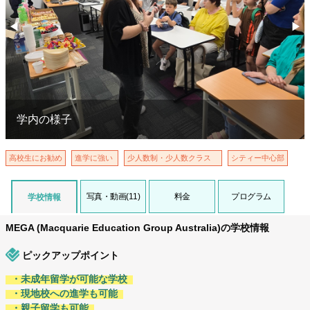
◀︎
▶︎
Previous
Nex
学内の様子
高校生にお勧め
進学に強い
少人数制・少人数クラス
シティー中心部
写真・動画(11)
料金
プログラム
学校情報
MEGA (Macquarie Education Group Australia)の学校情報
ピックアップポイント
・未成年留学が可能な学校
・現地校への進学も可能
・親子留学も可能