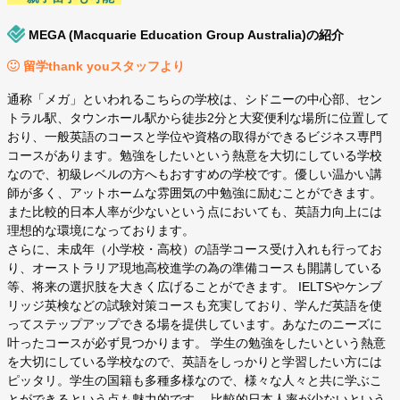
MEGA (Macquarie Education Group Australia)の紹介
留学thank youスタッフより
通称「メガ」といわれるこちらの学校は、シドニーの中心部、セン
トラル駅、タウンホール駅から徒歩2分と大変便利な場所に位置して
おり、一般英語のコースと学位や資格の取得ができるビジネス専門
コースがあります。勉強をしたいという熱意を大切にしている学校
なので、初級レベルの方へもおすすめの学校です。優しい温かい講
師が多く、アットホームな雰囲気の中勉強に励むことができます。
また比較的日本人率が少ないという点においても、英語力向上には
理想的な環境になっております。
さらに、未成年（小学校・高校）の語学コース受け入れも行ってお
り、オーストラリア現地高校進学の為の準備コースも開講している
等、将来の選択肢を大きく広げることができます。 IELTSやケンブ
リッジ英検などの試験対策コースも充実しており、学んだ英語を使
ってステップアップできる場を提供しています。あなたのニーズに
叶ったコースが必ず見つかります。 学生の勉強をしたいという熱意
を大切にしている学校なので、英語をしっかりと学習したい方には
ピッタリ。学生の国籍も多種多様なので、様々な人々と共に学ぶこ
とができるという点も魅力的です。 比較的日本人率が少ないという