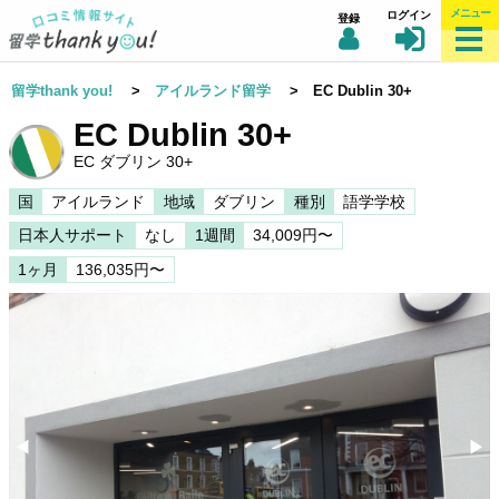
メニュー
ログイン
登録
留学thank you!
>
アイルランド留学
> EC Dublin 30+
EC Dublin 30+
EC ダブリン 30+
国
アイルランド
地域
ダブリン
種別
語学学校
日本人サポート
なし
1週間
34,009円〜
1ヶ月
136,035円〜
◀︎
▶︎
Previous
Nex