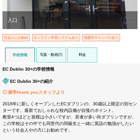
入口
社会人にお勧め
オンライン学習システムあり
他都市キャンパスあり
写真・動画(7)
料金
学校情報
EC Dublin 30+の学校情報
EC Dublin 30+の紹介
留学thank youスタッフより
2018年に新しくオープンしたECダブリンの、30歳以上限定の別セン
ターです。最新でおしゃれな校内設備が自慢のポイント。
教室4つほどと規模は小さいですが、若者が多い街ダブリンですが、
この学校はその中でも同世代の同級生と一緒に英語の勉強がしたい
という社会人やの方にお勧めです。