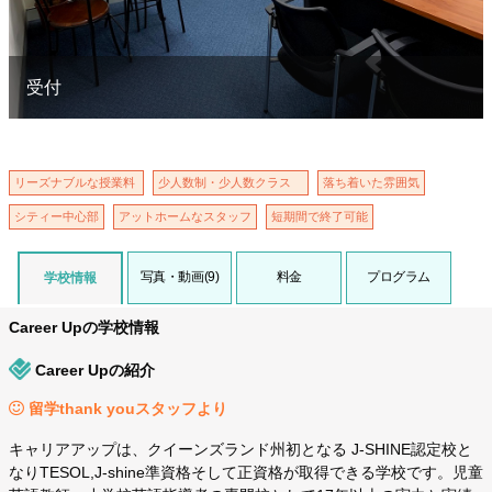
受付
リーズナブルな授業料
少人数制・少人数クラス
落ち着いた雰囲気
シティー中心部
アットホームなスタッフ
短期間で終了可能
写真・動画(9)
料金
プログラム
学校情報
Career Upの学校情報
Career Upの紹介
留学thank youスタッフより
キャリアアップは、クイーンズランド州初となる J-SHINE認定校と
なりTESOL,J-shine準資格そして正資格が取得できる学校です。児童