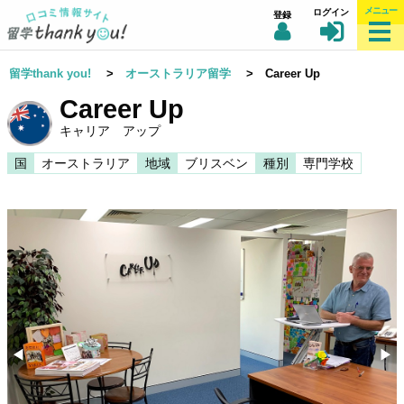
メニュー
ログイン
登録
留学thank you!
>
オーストラリア留学
> Career Up
Career Up
キャリア アップ
国
オーストラリア
地域
ブリスベン
種別
専門学校
◀︎
▶︎
Previous
Nex