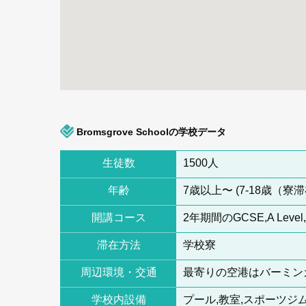
Bromsgrove Schoolの学校データ
生徒数
1500人
年齢
7歳以上〜 (7‐18歳（寮
開講コース
2年期間のGCSE,A Level,I
滞在方法
学校寮
周辺環境・交通
最寄りの空港はバーミン
学校内設備
プール,教室,スポーツジ