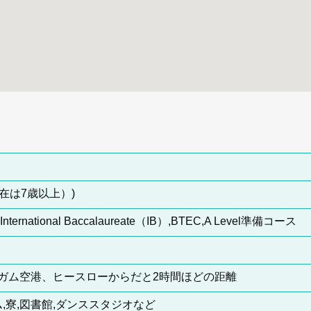
滞在は7歳以上）)
nternational Baccalaureate（IB）,BTEC,A Level準備コース
ガム空港、ヒースローからだと2時間ほどの距離
ム,寮,図書館,ダンススタジオなど