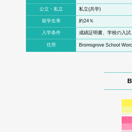
公立・私立
私立(共学)
留学生率
約24％
入学条件
成績証明書、学校の入試
住所
Bromsgrove School Worc