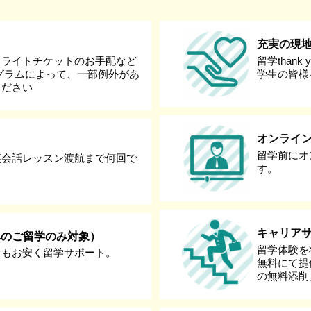
充実の現
フライトチケットのお手配など
留学than
グラムによって、一部例外があ
学生の皆様
ください
オンライ
留学前にオ
英会話レッスン渡航まで何回で
す。
キャリア
へのご留学のみ対象）
留学体験を
りもお安く留学サポート。
無料にて提
の無料添削