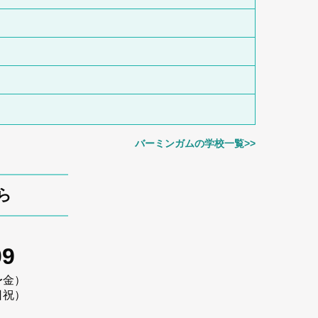
バーミンガムの学校一覧>>
ら
09
〜金）
日祝）