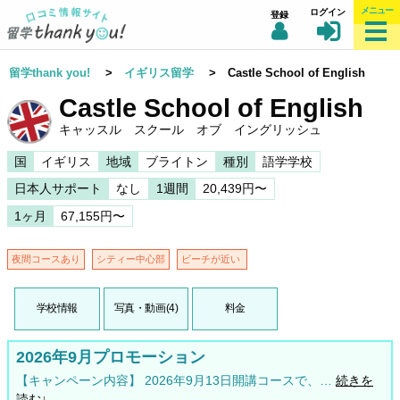
メニュー
ログイン
登録
留学thank you!
>
イギリス留学
> Castle School of English
Castle School of English
キャッスル スクール オブ イングリッシュ
国
イギリス
地域
ブライトン
種別
語学学校
日本人サポート
なし
1週間
20,439円〜
1ヶ月
67,155円〜
夜間コースあり
シティー中心部
ビーチが近い
学校情報
写真・動画(4)
料金
2026年9月プロモーション
【キャンペーン内容】 2026年9月13日開講コースで、…
続きを
読む↓