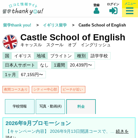
メニュー
ログイン
登録
留学thank you!
>
イギリス留学
> Castle School of English
Castle School of English
キャッスル スクール オブ イングリッシュ
国
イギリス
地域
ブライトン
種別
語学学校
日本人サポート
なし
1週間
20,439円〜
1ヶ月
67,155円〜
夜間コースあり
シティー中心部
ビーチが近い
学校情報
写真・動画(4)
料金
2026年9月プロモーション
【キャンペーン内容】 2026年9月13日開講コースで、…
続きを
読む↓