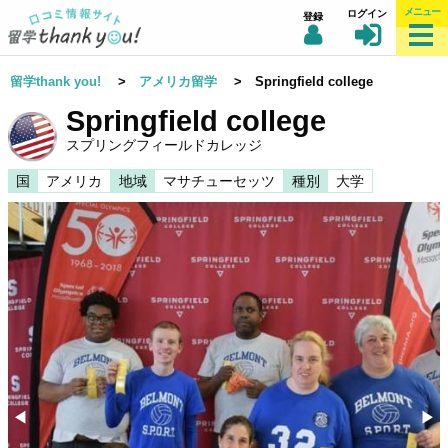
メニュー
ログイン
登録
留学thank you!
>
アメリカ留学
> Springfield college
Springfield college
スプリングフィールドカレッジ
国
アメリカ
地域
マサチューセッツ
種別
大学
◀︎
▶︎
Previous
Nex