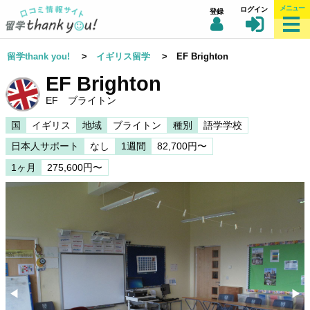
メニュー
ログイン
登録
留学thank you!
>
イギリス留学
> EF Brighton
EF Brighton
EF ブライトン
国
イギリス
地域
ブライトン
種別
語学学校
日本人サポート
なし
1週間
82,700円〜
1ヶ月
275,600円〜
◀︎
▶︎
Previous
Nex