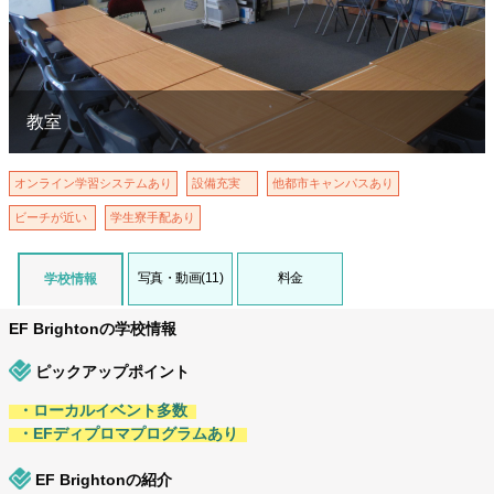
教室
オンライン学習システムあり
設備充実
他都市キャンパスあり
ビーチが近い
学生寮手配あり
写真・動画(11)
料金
学校情報
EF Brightonの学校情報
ピックアップポイント
・ローカルイベント多数
・EFディプロマプログラムあり
EF Brightonの紹介