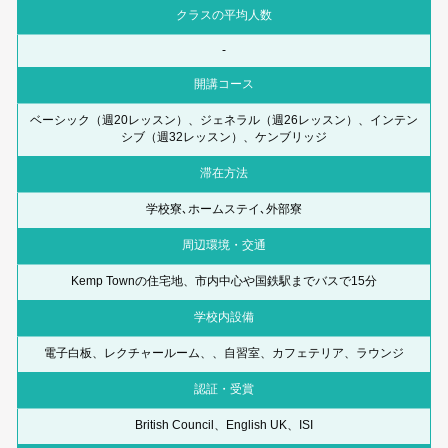
クラスの平均人数
-
開講コース
ベーシック（週20レッスン）、ジェネラル（週26レッスン）、インテン
シブ（週32レッスン）、ケンブリッジ
滞在方法
学校寮､ホームステイ､外部寮
周辺環境・交通
Kemp Townの住宅地、市内中心や国鉄駅までバスで15分
学校内設備
電子白板、レクチャールーム、、自習室、カフェテリア、ラウンジ
認証・受賞
British Council、English UK、ISI