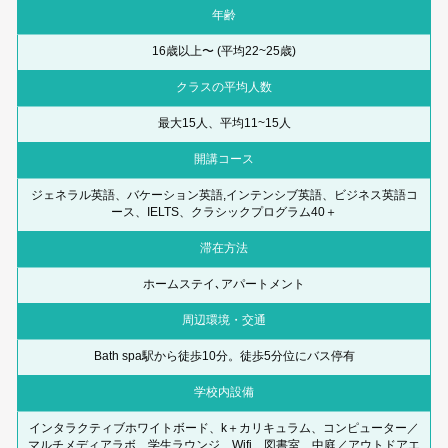
年齢
16歳以上〜 (平均22~25歳)
クラスの平均人数
最大15人、平均11~15人
開講コース
ジェネラル英語、バケーション英語,インテンシブ英語、ビジネス英語コ
ース、IELTS、クラシックプログラム40＋
滞在方法
ホームステイ､アパートメント
周辺環境・交通
Bath spa駅から徒歩10分。徒歩5分位にバス停有
学校内設備
インタラクティブホワイトボード、k＋カリキュラム、コンピューター／
マルチメディアラボ、学生ラウンジ、Wifi、図書室、中庭／アウトドアエ