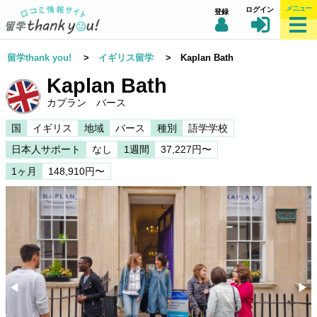
メニュー
ログイン
登録
留学thank you!
>
イギリス留学
> Kaplan Bath
Kaplan Bath
カプラン バース
国
イギリス
地域
バース
種別
語学学校
日本人サポート
なし
1週間
37,227円〜
1ヶ月
148,910円〜
◀︎
▶︎
Previous
Nex