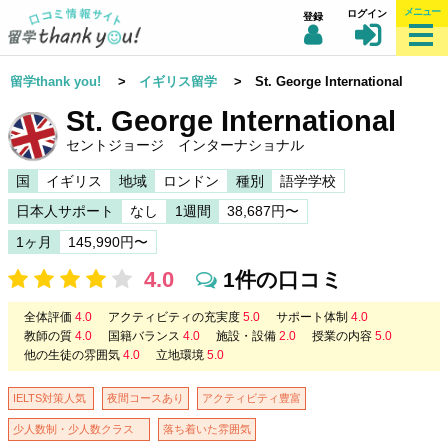
メニュー
ログイン
登録
留学thank you!
>
イギリス留学
> St. George International
St. George International
セントジョージ インターナショナル
国
イギリス
地域
ロンドン
種別
語学学校
日本人サポート
なし
1週間
38,687円〜
1ヶ月
145,990円〜
4.0
1件の口コミ
全体評価
4.0
アクティビティの充実度
5.0
サポート体制
4.0
教師の質
4.0
国籍バランス
4.0
施設・設備
2.0
授業の内容
5.0
他の生徒の雰囲気
4.0
立地環境
5.0
IELTS対策人気
夜間コースあり
アクティビティ豊富
少人数制・少人数クラス
落ち着いた雰囲気